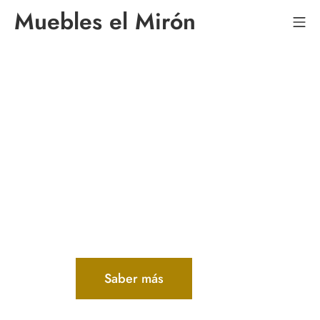
Muebles el Mirón
Los muebles que te
definen
Tu comodidad y diseño
estético adecuado a ti está
ante todo
Saber más